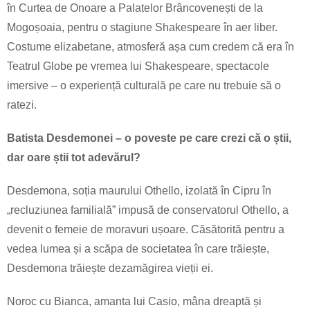
în Curtea de Onoare a Palatelor Brâncovenești de la
Mogoșoaia, pentru o stagiune Shakespeare în aer liber.
Costume elizabetane, atmosferă așa cum credem că era în
Teatrul Globe pe vremea lui Shakespeare, spectacole
imersive – o experiență culturală pe care nu trebuie să o
ratezi.
Batista Desdemonei – o poveste pe care crezi că o știi,
dar oare știi tot adevărul?
Desdemona, soția maurului Othello, izolată în Cipru în
„recluziunea familială” impusă de conservatorul Othello, a
devenit o femeie de moravuri ușoare. Căsătorită pentru a
vedea lumea și a scăpa de societatea în care trăiește,
Desdemona trăiește dezamăgirea vieții ei.
Noroc cu Bianca, amanta lui Casio, mâna dreaptă și