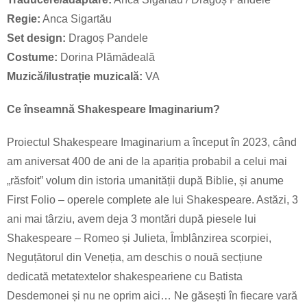
Regie:
Anca Sigartău
Set design:
Dragoș Pandele
Costume:
Dorina Plămădeală
Muzică/ilustrație muzicală:
VA
Ce înseamnă Shakespeare Imaginarium?
Proiectul Shakespeare Imaginarium a început în 2023, când
am aniversat 400 de ani de la apariția probabil a celui mai
„răsfoit” volum din istoria umanității după Biblie, și anume
First Folio – operele complete ale lui Shakespeare. Astăzi, 3
ani mai târziu, avem deja 3 montări după piesele lui
Shakespeare – Romeo și Julieta, Îmblânzirea scorpiei,
Neguțătorul din Veneția, am deschis o nouă secțiune
dedicată metatextelor shakespeariene cu Batista
Desdemonei și nu ne oprim aici… Ne găsești în fiecare vară