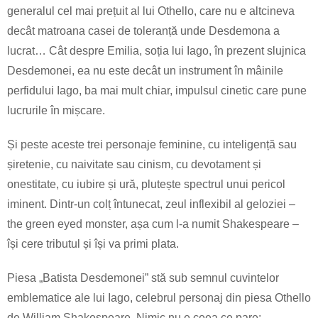
generalul cel mai prețuit al lui Othello, care nu e altcineva
decât matroana casei de toleranță unde Desdemona a
lucrat… Cât despre Emilia, soția lui Iago, în prezent slujnica
Desdemonei, ea nu este decât un instrument în mâinile
perfidului Iago, ba mai mult chiar, impulsul cinetic care pune
lucrurile în mișcare.
Și peste aceste trei personaje feminine, cu inteligență sau
șiretenie, cu naivitate sau cinism, cu devotament și
onestitate, cu iubire și ură, plutește spectrul unui pericol
iminent. Dintr-un colț întunecat, zeul inflexibil al geloziei –
the green eyed monster, așa cum l-a numit Shakespeare –
își cere tributul și își va primi plata.
Piesa „Batista Desdemonei” stă sub semnul cuvintelor
emblematice ale lui Iago, celebrul personaj din piesa Othello
de William Shakespeare. Nimic nu e ceea ce pare: