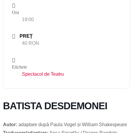
Ora
19:00
PREȚ
40 RON
Etichete
Spectacol de Teatru
BATISTA DESDEMONEI
Autor:
adaptare după Paula Vogel și William Shakespeare
Traducere/adaptare:
Anca Sigartău / Dragoș Pandele