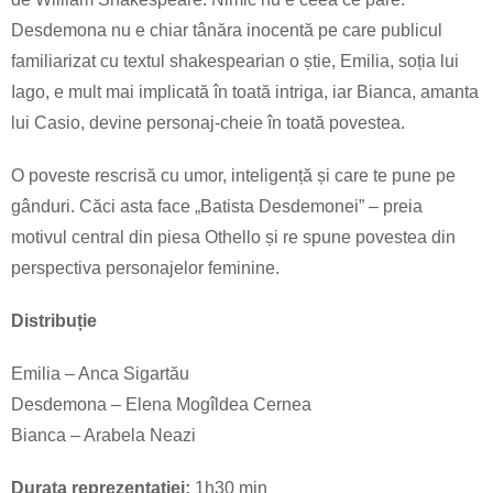
Desdemona nu e chiar tânăra inocentă pe care publicul
familiarizat cu textul shakespearian o știe, Emilia, soția lui
Iago, e mult mai implicată în toată intriga, iar Bianca, amanta
lui Casio, devine personaj-cheie în toată povestea.
O poveste rescrisă cu umor, inteligență și care te pune pe
gânduri. Căci asta face „Batista Desdemonei” – preia
motivul central din piesa Othello și re spune povestea din
perspectiva personajelor feminine.
Distribuție
Emilia – Anca Sigartău
Desdemona – Elena Mogîldea Cernea
Bianca – Arabela Neazi
Durata reprezentației:
1h30 min