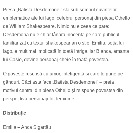
Piesa „Batista Desdemonei” stă sub semnul cuvintelor
emblematice ale lui Iago, celebrul personaj din piesa Othello
de William Shakespeare. Nimic nu e ceea ce pare:
Desdemona nu e chiar tânăra inocentă pe care publicul
familiarizat cu textul shakespearian o știe, Emilia, soția lui
Iago, e mult mai implicată în toată intriga, iar Bianca, amanta
lui Casio, devine personaj-cheie în toată povestea.
O poveste rescrisă cu umor, inteligență și care te pune pe
gânduri. Căci asta face „Batista Desdemonei” – preia
motivul central din piesa Othello și re spune povestea din
perspectiva personajelor feminine.
Distribuție
Emilia – Anca Sigartău