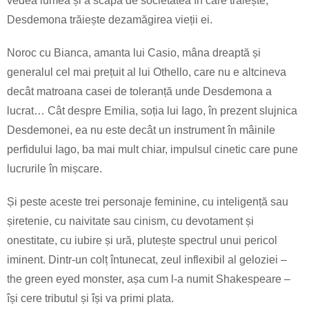
vedea lumea și a scăpa de societatea în care trăiește,
Desdemona trăiește dezamăgirea vieții ei.
Noroc cu Bianca, amanta lui Casio, mâna dreaptă și
generalul cel mai prețuit al lui Othello, care nu e altcineva
decât matroana casei de toleranță unde Desdemona a
lucrat… Cât despre Emilia, soția lui Iago, în prezent slujnica
Desdemonei, ea nu este decât un instrument în mâinile
perfidului Iago, ba mai mult chiar, impulsul cinetic care pune
lucrurile în mișcare.
Și peste aceste trei personaje feminine, cu inteligență sau
șiretenie, cu naivitate sau cinism, cu devotament și
onestitate, cu iubire și ură, plutește spectrul unui pericol
iminent. Dintr-un colț întunecat, zeul inflexibil al geloziei –
the green eyed monster, așa cum l-a numit Shakespeare –
își cere tributul și își va primi plata.