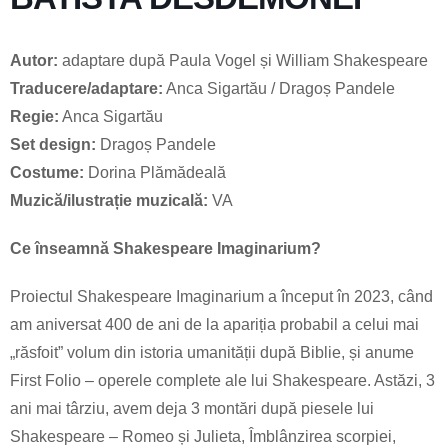
Autor:
adaptare după Paula Vogel și William Shakespeare
Traducere/adaptare:
Anca Sigartău / Dragoș Pandele
Regie:
Anca Sigartău
Set design:
Dragoș Pandele
Costume:
Dorina Plămădeală
Muzică/ilustrație muzicală:
VA
Ce înseamnă Shakespeare Imaginarium?
Proiectul Shakespeare Imaginarium a început în 2023, când
am aniversat 400 de ani de la apariția probabil a celui mai
„răsfoit” volum din istoria umanității după Biblie, și anume
First Folio – operele complete ale lui Shakespeare. Astăzi, 3
ani mai târziu, avem deja 3 montări după piesele lui
Shakespeare – Romeo și Julieta, Îmblânzirea scorpiei,