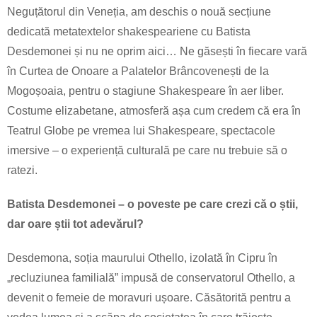
Neguțătorul din Veneția, am deschis o nouă secțiune
dedicată metatextelor shakespeariene cu Batista
Desdemonei și nu ne oprim aici… Ne găsești în fiecare vară
în Curtea de Onoare a Palatelor Brâncovenești de la
Mogoșoaia, pentru o stagiune Shakespeare în aer liber.
Costume elizabetane, atmosferă așa cum credem că era în
Teatrul Globe pe vremea lui Shakespeare, spectacole
imersive – o experiență culturală pe care nu trebuie să o
ratezi.
Batista Desdemonei – o poveste pe care crezi că o știi,
dar oare știi tot adevărul?
Desdemona, soția maurului Othello, izolată în Cipru în
„recluziunea familială” impusă de conservatorul Othello, a
devenit o femeie de moravuri ușoare. Căsătorită pentru a