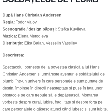
După Hans Christian Andersen
Regia:
Todor Valov
Scenografie / design păpuși:
Stefka Kuvlieva
Muzica:
Elena Metodieva
Distribuție:
Elka Balan, Vesselin Vassilev
Descrierea:
Spectacolul pornește de la povestea clasică a lui Hans
Christian Andersen și urmărește aventurile soldățelului de
plumb, într-un univers în care personajele sunt purtate de
destin, împinse în direcții neașteptate și puse în fața unor
obstacole pe care trebuie să le depășească. Montarea
vorbește despre curaj, iubire, fragilitate și despre forța pe
care personajele o găsesc atunci când iubesc și sunt iubite.