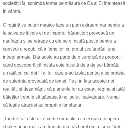
societății își schimbă forma pe măsură ce Ea și El înaintează
în vârstă.
O regină cu puteri magice face un plan extraordinar pentru a
le salva pe fiicele ei de imperiul bărbaților: provoacă un
naufragiu și se retrage cu ele pe o insulă pustie pentru a
construi o republică a femeilor, cu prețul scufundării unei
întregi armate. Dar acolo au parte de o surpriză de proporții
când descoperă că insula este locuită deja de trei bărbăți,
un tată cu cei doi fii ai lui, care s-au izolat pentru a se proteja
de suferința provocată de femei. Puși în fața acestei noi
realități și dezamăgiți că planurile lor au eșuat, regina și tatăl
băieților trebuie să găsească noi soluții salvatoare. Numai
că legile atracției au propriile lor planuri.
„Tandrețea” este o comedie romantică cu ecouri din opera
shakespeariană, care transformă „războiul dintre sexe” într-