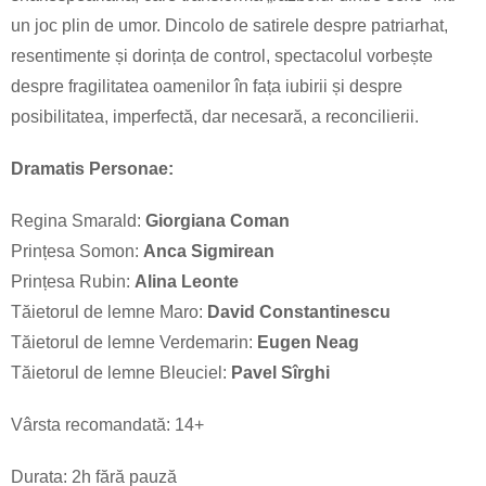
un joc plin de umor. Dincolo de satirele despre patriarhat,
resentimente și dorința de control, spectacolul vorbește
despre fragilitatea oamenilor în fața iubirii și despre
posibilitatea, imperfectă, dar necesară, a reconcilierii.
Dramatis Personae:
Regina Smarald:
Giorgiana Coman
Prințesa Somon:
Anca Sigmirean
Prințesa Rubin:
Alina Leonte
Tăietorul de lemne Maro:
David Constantinescu
Tăietorul de lemne Verdemarin:
Eugen Neag
Tăietorul de lemne Bleuciel:
Pavel Sîrghi
Vârsta recomandată: 14+
Durata: 2h fără pauză