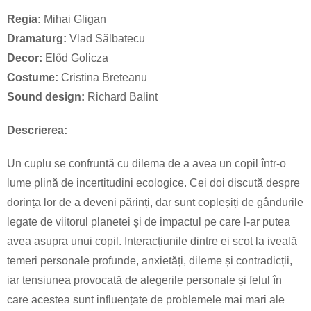
Regia:
Mihai Gligan
Dramaturg:
Vlad Sălbatecu
Decor:
Előd Golicza
Costume:
Cristina Breteanu
Sound design:
Richard Balint
Descrierea:
Un cuplu se confruntă cu dilema de a avea un copil într-o
lume plină de incertitudini ecologice. Cei doi discută despre
dorința lor de a deveni părinți, dar sunt copleșiți de gândurile
legate de viitorul planetei și de impactul pe care l-ar putea
avea asupra unui copil. Interacțiunile dintre ei scot la iveală
temeri personale profunde, anxietăți, dileme și contradicții,
iar tensiunea provocată de alegerile personale și felul în
care acestea sunt influențate de problemele mai mari ale